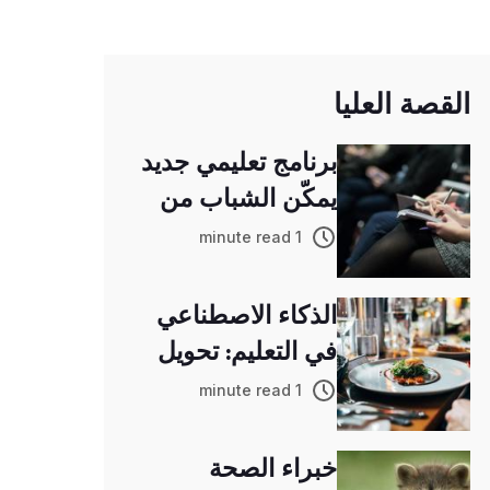
القصة العليا
برنامج تعليمي جديد
يمكّن الشباب من
اكتساب المهارات
1 minute read
التقنية
الذكاء الاصطناعي
في التعليم: تحويل
تجارب التعلم
1 minute read
خبراء الصحة