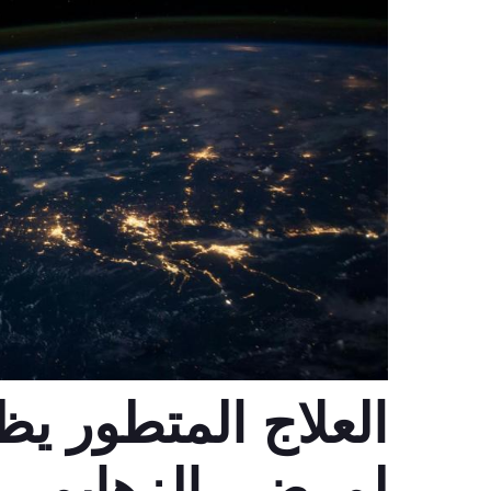
العلاج المتطور يظ
لمرضى الزهايمر