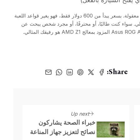
Asus ROG Ally هو تذكرتك للتميز في الألعاب بأسعار معقولة. بسعر يبدأ من 600 دولار فقط، فهو يغير قواعد اللعبة
لي. سواء كنت طالبًا، أو محترفًا، أو مجرد شخص يبحث عن
تجربة ألعاب رائعة دون إنفاق الكثير من المال، فإن Asus ROG Ally المزود بمعالج AMD Z1 هو رفيقك المثالي.
Share:
Up next
خبراء الصحة يشاركون
نصائح لتعزيز جهاز المناعة