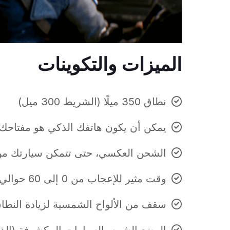
الميزات والتكوينات
نطاق 350 ميلًا (الشريط 300 ميل)
يمكن أن يكون هاتفك الذكي هو مفتاحك 
الشحن العكسي، حتى تتمكن سيارتك من تش
وقت مثير للإعجاب من 0 إلى 60 حوالي 3.6 ثانية (يعجبني الأداء)
سقف من الألواح الشمسية لزيادة النطا
الوضع الشبيه بالسيارات المكشوفة (الذي