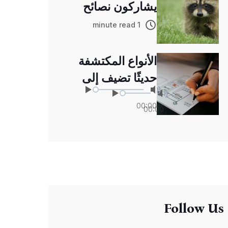
يشاركون نصائح
لتعزيز جهاز المناعة
1 minute read
الأنواع المكتشفة
حديثًا تضيف إلى
ثروات التنوع
00:00
00:00
البيولوجي
Follow Us