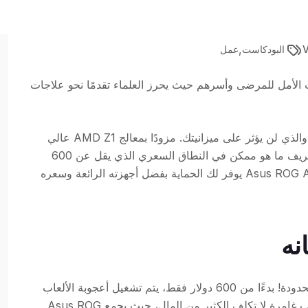
,
البودكاست
عمل
 الأمل للمرضى وأسرهم حيث يحرز العلماء تقدمًا نحو علاجات
نقدم لك Asus ROG Ally، رفيقك المثالي في الألعاب والذي لن يؤثر على ميزانيتك. مزودًا بمعالج AMD Z1 عالي
الأداء، يعيد هذا الكمبيوتر المحمول المخصص للألعاب تعريف ما هو ممكن في النطاق السعري الذي يقل عن 600
دولار. سواء كنت لاعبًا عاديًا أو متحمسًا للغاية، فإن Asus ROG Ally يوفر لك الحماية بفضل أجهزته الرائعة وسعره
نه
Asus ROG Ally: أطلق العنان لقوة الألعاب بميزانية محدودة! بدءًا من 600 دولار فقط، يتم تشغيل أعجوبة الألعاب
هذه بواسطة معالج AMD Z1 الهائل. استعد لتجربة ألعاب غامرة لا تكلف الكثير من المال، حيث يجمع Asus ROG